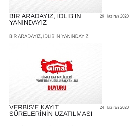
BİR ARADAYIZ, İDLİB'İN
29 Haziran 2020
YANINDAYIZ
BİR ARADAYIZ, İDLİB'İN YANINDAYIZ
VERBİS’E KAYIT
24 Haziran 2020
SÜRELERİNİN UZATILMASI
VERBİS’E KAYIT SÜRELERİNİN UZATILMASI
1
2
3
4
5
6
7
8
9
10
11
12
13
14